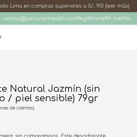
todo Lima en compras superiores a S/. 90!
(leer más)
Registrarse
Mi cuenta
ventas@peruvianhealth.com
r
e Natural Jazmín (sin
 / piel sensible) 79gr
nes de clientes)
mejor, sin compromisos. Este desodorante