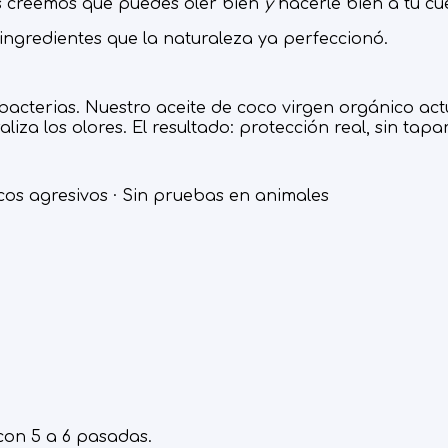
os creemos que puedes oler bien
y
hacerle bien a tu cu
ngredientes que la naturaleza ya perfeccionó.
s bacterias. Nuestro aceite de coco virgen orgánico ac
iza los olores. El resultado: protección real, sin tapa
icos agresivos · Sin pruebas en animales
con 5 a 6 pasadas.