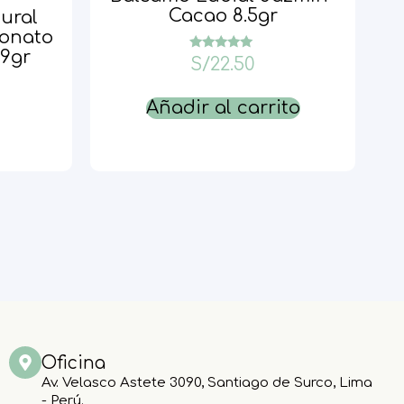
Cacao 8.5gr
ural
bonato
79gr
Valorado
S/
22.50
con
5.00
de 5
Añadir al carrito
Oficina
Av. Velasco Astete 3090, Santiago de Surco, Lima
- Perú.