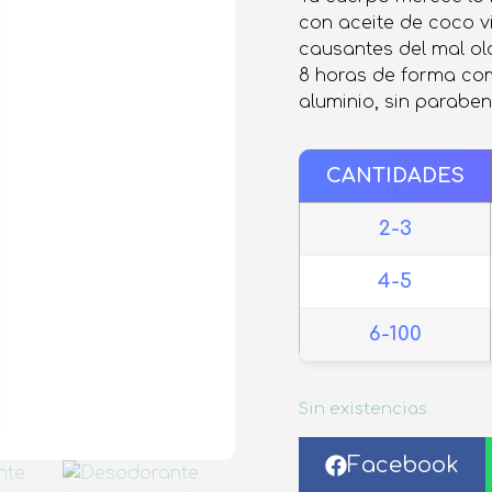
de clientes
con aceite de coco v
causantes del mal ol
8 horas de forma com
aluminio, sin paraben
CANTIDADES
2-3
4-5
6-100
Sin existencias
Facebook