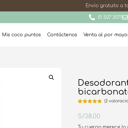
Envío gratuito a 
01 507 2071
Mis coco puntos
Contáctenos
Venta al por mayo
Desodorant
bicarbonato
(
2
valoracio
Valorado
2
con
5.00
de
S/
38.00
5 en base
a
valoraciones
Tu cuerpo merece lo 