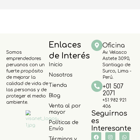
Enlaces
Oficina
Somos
Av. Velasco
de Interés
emprendedores
Astete 3090,
Inicio
peruanos con un
Santiago de
fuerte propósito
Surco, Lima -
Nosotros
de mejorar la
Perú.
calidad de vida de
Tienda
+01 507
las personas y de
2071
Blog
proteger el medio
+51 982 921
ambiente.
Venta al por
406
mayor
Seguirnos
es
Políticas de
Interesante
Envío
Términos y