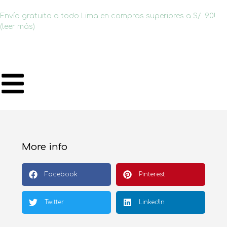
Envío gratuito a todo Lima en compras superiores a S/. 90!
(leer más)
More info
Facebook
Pinterest
Twitter
LinkedIn