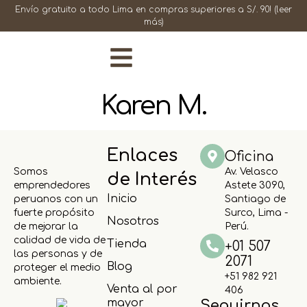
Envío gratuito a todo Lima en compras superiores a S/. 90!
(leer
más)
Karen M.
Enlaces
Oficina
Somos
Av. Velasco
de Interés
emprendedores
Astete 3090,
Inicio
peruanos con un
Santiago de
fuerte propósito
Surco, Lima -
Nosotros
de mejorar la
Perú.
calidad de vida de
Tienda
+01 507
las personas y de
2071
Blog
proteger el medio
+51 982 921
ambiente.
Venta al por
406
mayor
Seguirnos