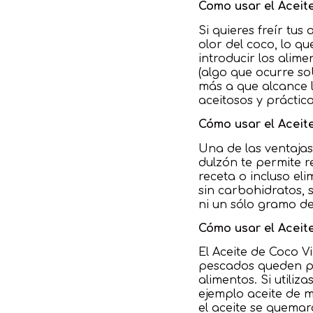
Como usar el Aceite
Si quieres freír tus
olor del coco, lo q
introducir los alim
(algo que ocurre so
más a que alcance l
aceitosos y práctic
Cómo usar el Aceit
Una de las ventajas
dulzón te permite r
receta o incluso el
sin carbohidratos, 
ni un sólo gramo de
Cómo usar el Aceit
El Aceite de Coco V
pescados queden pe
alimentos. Si utili
ejemplo aceite de m
el aceite se quemar