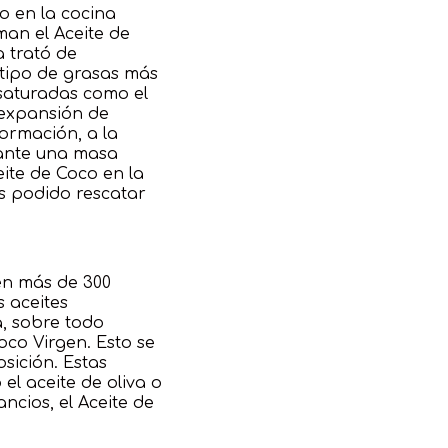
o en la cocina
man el Aceite de
a trató de
 tipo de grasas más
saturadas como el
a expansión de
formación, a la
 ante una masa
ite de Coco en la
s podido rescatar
cen más de 300
s aceites
a, sobre todo
oco Virgen. Esto se
sición. Estas
el aceite de oliva o
ncios, el Aceite de