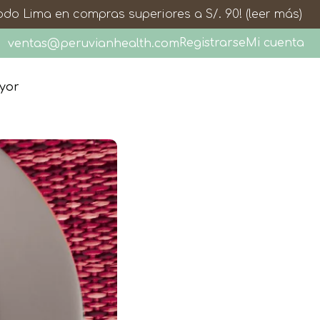
todo Lima en compras superiores a S/. 90!
(leer más)
Registrarse
Mi cuenta
ventas@peruvianhealth.com
ayor