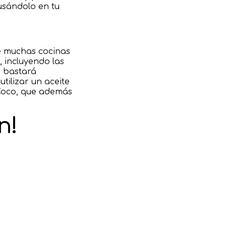
usándolo en tu
e muchas cocinas
 incluyendo las
e bastará
tilizar un aceite
 Coco, que además
n!