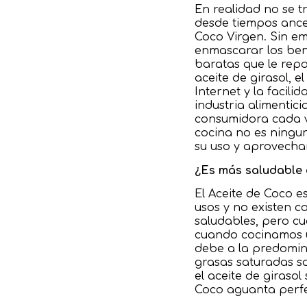
En realidad no se t
desde tiempos ances
Coco Virgen. Sin em
enmascarar los bene
baratas que le rep
aceite de girasol, 
Internet y la facil
industria alimentic
consumidora cada ve
cocina no es ningu
su uso y aprovechar
¿Es más saludable 
El Aceite de Coco e
usos y no existen co
saludables, pero cu
cuando cocinamos us
debe a la predomin
grasas saturadas so
el aceite de girasol
Coco aguanta perfe