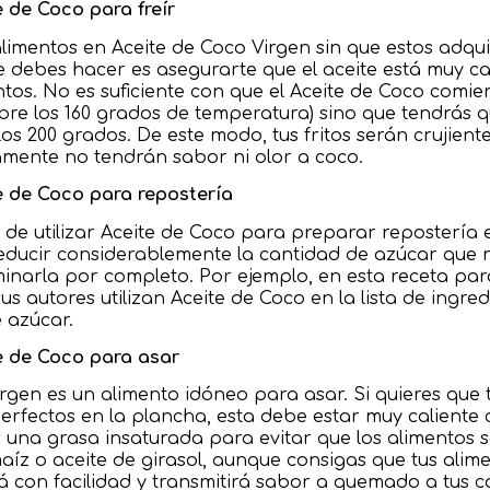
 de Coco para freír
 alimentos en Aceite de Coco Virgen sin que estos adqui
ue debes hacer es asegurarte que el aceite está muy ca
entos. No es suficiente con que el Aceite de Coco com
bre los 160 grados de temperatura) sino que tendrás
os 200 grados. De este modo, tus fritos serán crujient
amente no tendrán sabor ni olor a coco.
e de Coco para repostería
 de utilizar Aceite de Coco para preparar repostería 
educir considerablemente la cantidad de azúcar que n
iminarla por completo. Por ejemplo, en esta receta pa
sus autores utilizan Aceite de Coco en la lista de ingr
 azúcar.
e de Coco para asar
irgen es un alimento idóneo para asar. Si quieres que 
rfectos en la plancha, esta debe estar muy caliente
zas una grasa insaturada para evitar que los alimentos
aíz o aceite de girasol, aunque consigas que tus alim
á con facilidad y transmitirá sabor a quemado a tus 