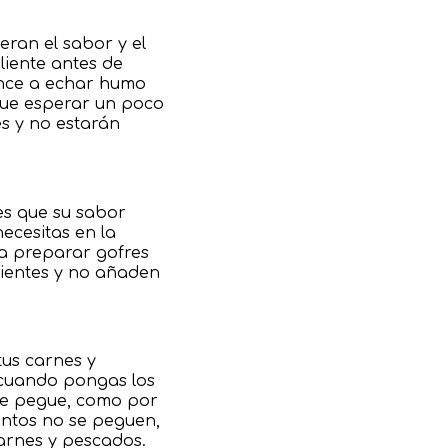
eran el sabor y el
liente antes de
ience a echar humo
 que esperar un poco
es y no estarán
es que su sabor
ecesitas en la
ra preparar gofres
edientes y no añaden
tus carnes y
 cuando pongas los
 se pegue, como por
entos no se peguen,
carnes y pescados.