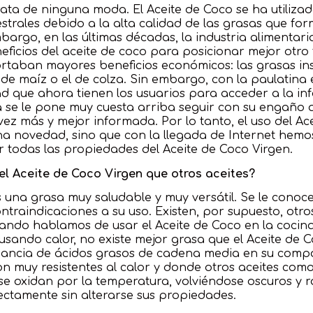
rata de ninguna moda. El Aceite de Coco se ha utilizad
trales debido a la alta calidad de las grasas que for
bargo, en las últimas décadas, la industria alimentari
ficios del aceite de coco para posicionar mejor otro
ortaban mayores beneficios económicos: las grasas in
el de maíz o el de colza. Sin embargo, con la paulatin
idad que ahora tienen los usuarios para acceder a la in
ia se le pone muy cuesta arriba seguir con su engaño
z más y mejor informada. Por lo tanto, el uso del Ace
na novedad, sino que con la llegada de Internet hemo
 todas las propiedades del Aceite de Coco Virgen.
el Aceite de Coco Virgen que otros aceites?
s una grasa muy saludable y muy versátil. Se le cono
ntraindicaciones a su uso. Existen, por supuesto, otro
ando hablamos de usar el Aceite de Coco en la cocin
ando calor, no existe mejor grasa que el Aceite de C
ancia de ácidos grasos de cadena media en su compo
n muy resistentes al calor y donde otros aceites como 
 se oxidan por la temperatura, volviéndose oscuros y ra
ctamente sin alterarse sus propiedades.