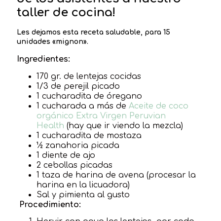
taller de cocina!
Les dejamos esta receta saludable, para 15
unidades «mignon».
Ingredientes:
170 gr. de lentejas cocidas
1/3 de perejil picado
1 cucharadita de óregano
1 cucharada a más de
Aceite de coco
orgánico Extra Virgen Peruvian
Health
(hay que ir viendo la mezcla)
1 cucharadita de mostaza
½ zanahoria picada
1 diente de ajo
2 cebollas picadas
1 taza de harina de avena (procesar la
harina en la licuadora)
Sal y pimienta al gusto
Procedimiento: