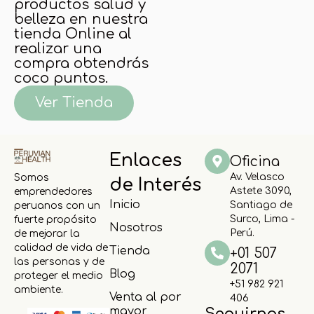
productos salud y
belleza en nuestra
tienda Online al
realizar una
compra obtendrás
coco puntos.
Ver Tienda
Enlaces
Oficina
Av. Velasco
Somos
de Interés
Astete 3090,
emprendedores
Inicio
Santiago de
peruanos con un
Surco, Lima -
fuerte propósito
Nosotros
Perú.
de mejorar la
calidad de vida de
Tienda
+01 507
las personas y de
2071
Blog
proteger el medio
+51 982 921
ambiente.
Venta al por
406
mayor
Seguirnos